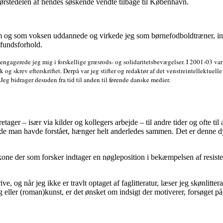
ørstedelen af hendes søskende vendte tilbage til København.
 og som voksen uddannede og virkede jeg som børnefodboldtræner, indti
mfundsforhold.
lder engagerede jeg mig i forskellige græsrods- og solidaritetsbevægelser. I 2001-03 
k og skrev efterskriftet. Derpå var jeg stifter og redaktør af det venstreintellektuelle
eg bidrager desuden fra tid til anden til førende danske medier.
oretager – især via kilder og kollegers arbejde – til andre tider og ofte t
 man havde forstået, hænger helt anderledes sammen. Det er denne dyb
kone der som forsker indtager en nøgleposition i bekæmpelsen af resistent
ive, og når jeg ikke er travlt optaget af faglitteratur, læser jeg skønlitte
eller (roman)kunst, er det ønsket om indsigt der motiverer, forsøget på a