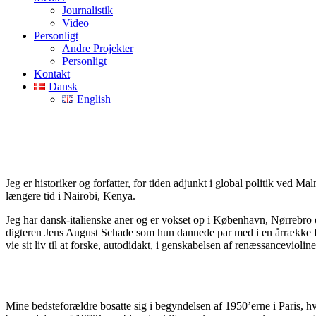
Journalistik
Video
Personligt
Andre Projekter
Personligt
Kontakt
Dansk
English
Jeg er historiker og forfatter, for tiden adjunkt i global politik ved 
længere tid i Nairobi, Kenya.
Jeg har dansk-italienske aner og er vokset op i København, Nørrebr
digteren Jens August Schade som hun dannede par med i en årrække 
vie sit liv til at forske, autodidakt, i genskabelsen af renæssanceviolin
Mine bedsteforældre bosatte sig i begyndelsen af 1950’erne i Paris, hvo