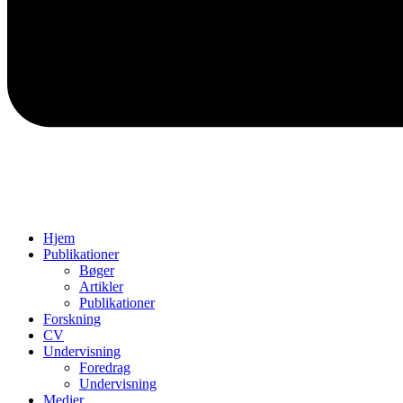
Hjem
Publikationer
Bøger
Artikler
Publikationer
Forskning
CV
Undervisning
Foredrag
Undervisning
Medier