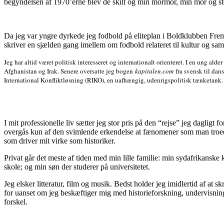
begyndelsen af 1970’erne blev de skilt og min mormor, min mor og st
Da jeg var yngre dyrkede jeg fodbold på eliteplan i Boldklubben Frem
skriver en sjælden gang imellem om fodbold relateret til kultur og sa
Jeg har altid været politisk interesseret og internationalt orienteret. I en ung a
Afghanistan og Irak. Senere oversatte jeg bogen
kapitalen.com
fra svensk til dans
International Konfliktløsning (RIKO), en uafhængig, udenrigspolitisk tænketank. J
I mit professionelle liv sætter jeg stor pris på den “rejse” jeg dagligt f
overgås kun af den svimlende erkendelse at fænomener som man troede
som driver mit virke som historiker.
Privat går det meste af tiden med min lille familie: min sydafrikanske 
skole; og min søn der studerer på universitetet.
Jeg elsker litteratur, film og musik. Bedst holder jeg imidlertid af at skr
for uanset om jeg beskæftiger mig med historieforskning, undervisning 
forskel.