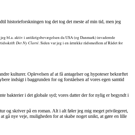
l historieforskningen tog det tog det meste af min tid, men jeg
var jeg bl.a. aktiv i antikrigsbevægelsen da USA (og Danmark) invaderede
 tidsskrift
Det Ny Clarté
. Siden var jeg i en årrække rådsmedlem af Rådet for
il andre kulturer. Oplevelsen af at få antagelser og hypoteser bekræftet
ere indsigt i baggrunden for og forståelsen af vores egen samtid
e bakterier i det globale syd; vores datter der for nylig er begyndt i
ratur og skriver på en roman. Alt i alt føler jeg mig meget privilegeret,
t gå nye veje, muligheden for at skabe noget unikt, at gøre en lille