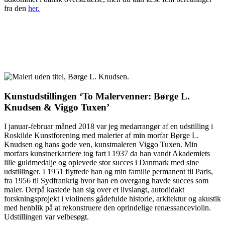
fra den
her.
Kunstudstillingen ‘To Malervenner: Børge L.
Knudsen & Viggo Tuxen’
I januar-februar måned 2018 var jeg medarrangør af en udstilling i
Roskilde Kunstforening med malerier af min morfar Børge L.
Knudsen og hans gode ven, kunstmaleren Viggo Tuxen. Min
morfars kunstnerkarriere tog fart i 1937 da han vandt Akademiets
lille guldmedalje og oplevede stor succes i Danmark med sine
udstillinger. I 1951 flyttede han og min familie permanent til Paris,
fra 1956 til Sydfrankrig hvor han en overgang havde succes som
maler. Derpå kastede han sig over et livslangt, autodidakt
forskningsprojekt i violinens gådefulde historie, arkitektur og akustik
med henblik på at rekonstruere den oprindelige renæssanceviolin.
Udstillingen var
velbesøgt.