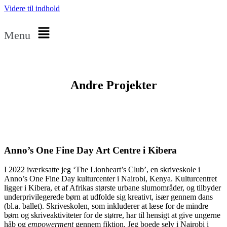
Videre til indhold
Menu
Andre Projekter
Anno’s One Fine Day Art Centre i Kibera
I 2022 iværksatte jeg ‘The Lionheart’s Club’, en skriveskole i
Anno’s One Fine Day kulturcenter i Nairobi, Kenya. Kulturcentret
ligger i Kibera, et af Afrikas største urbane slumområder, og tilbyder
underprivilegerede børn at udfolde sig kreativt, især gennem dans
(bl.a. ballet). Skriveskolen, som inkluderer at læse for de mindre
børn og skriveaktiviteter for de større, har til hensigt at give ungerne
håb og
empowerment
gennem fiktion. Jeg boede selv i Nairobi i