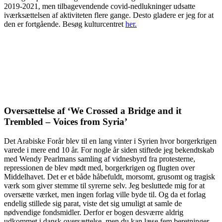
2019-2021, men tilbagevendende covid-nedlukninger udsatte
iværksættelsen af aktiviteten flere gange. Desto gladere er jeg for at
den er fortgående. Besøg kulturcentret
her.
Oversættelse af ‘We Crossed a Bridge and it
Trembled – Voices from Syria’
Det Arabiske Forår blev til en lang vinter i Syrien hvor borgerkrigen
varede i mere end 10 år. For nogle år siden stiftede jeg bekendtskab
med Wendy Pearlmans samling af vidnesbyrd fra protesterne,
repressionen de blev mødt med, borgerkrigen og flugten over
Middelhavet. Det er et både håbefuldt, morsomt, grusomt og tragisk
værk som giver stemme til syrerne selv. Jeg besluttede mig for at
oversætte værket, men ingen forlag ville byde til. Og da et forlag
endelig stillede sig parat, viste det sig umuligt at samle de
nødvendige fondsmidler. Derfor er bogen desværre aldrig
udkommet i dansk oversættelse, men du kan læse fem beretninger