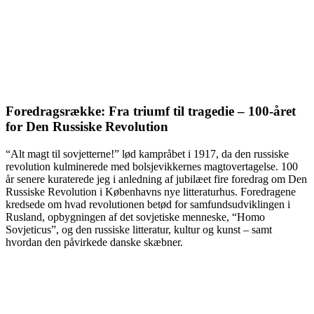
Foredragsrække: Fra triumf til tragedie – 100-året
for Den Russiske Revolution
“Alt magt til sovjetterne!” lød kampråbet i 1917, da den russiske
revolution kulminerede med bolsjevikkernes magtovertagelse. 100
år senere kuraterede jeg i anledning af jubilæet fire foredrag om Den
Russiske Revolution i Københavns nye litteraturhus. Foredragene
kredsede om hvad revolutionen betød for samfundsudviklingen i
Rusland, opbygningen af det sovjetiske menneske, “Homo
Sovjeticus”, og den russiske litteratur, kultur og kunst – samt
hvordan den påvirkede danske skæbner.