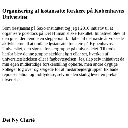
Organisering af løstansatte forskere på Københavns
Universitet
Som (løst)ansat på Saxo-instituttet tog jeg i 2016 initiativ til at
organisere postdocs på Det Humanistiske Fakultet. Initiativet blev til
den gnist der tændte en steppebrand. I løbet af det næste år voksede
aktiviteterne til at omfatte løstansatte forskere på Københavns
Universitet, den største forskergruppe på universitetet. Til trods
herfor blev denne gruppe sjældent hørt eller set, hverken af
universitetsledelsen eller i fagbevægelsen. Jeg slap selv initiativet da
min egen midlertidige forskerstilling ophørte, men andre dygtige
kolleger tog over og sørgede for at medarbejdergruppen fik både
repræsentation og indflydelse, selvom den stadig lever en prekær
tilværelse.
Det Ny Clarté